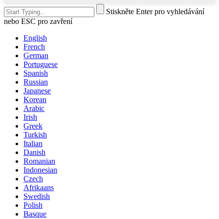
Stiskněte Enter pro vyhledávání
nebo ESC pro zavření
English
French
German
Portuguese
Spanish
Russian
Japanese
Korean
Arabic
Irish
Greek
Turkish
Italian
Danish
Romanian
Indonesian
Czech
Afrikaans
Swedish
Polish
Basque