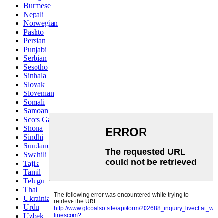
Burmese
Nepali
Norwegian
Pashto
Persian
Punjabi
Serbian
Sesotho
Sinhala
Slovak
Slovenian
Somali
Samoan
Scots Gaelic
Shona
Sindhi
Sundanese
Swahili
Tajik
Tamil
Telugu
Thai
Ukrainian
Urdu
Uzbek