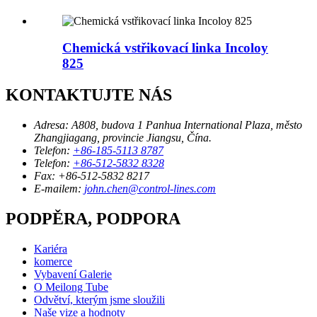
Chemická vstřikovací linka Incoloy
825
KONTAKTUJTE NÁS
Adresa:
A808, budova 1 Panhua International Plaza, město
Zhangjiagang, provincie Jiangsu, Čína.
Telefon:
+86-185-5113 8787
Telefon:
+86-512-5832 8328
Fax:
+86-512-5832 8217
E-mailem:
john.chen@control-lines.com
PODPĚRA, PODPORA
Kariéra
komerce
Vybavení Galerie
O Meilong Tube
Odvětví, kterým jsme sloužili
Naše vize a hodnoty