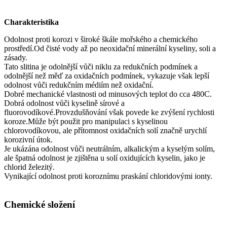
Charakteristika
Odolnost proti korozi v široké škále mořského a chemického
prostředí.Od čisté vody až po neoxidační minerální kyseliny, soli a
zásady.
Tato slitina je odolnější vůči niklu za redukčních podmínek a
odolnější než měď za oxidačních podmínek, vykazuje však lepší
odolnost vůči redukčním médiím než oxidační.
Dobré mechanické vlastnosti od minusových teplot do cca 480C.
Dobrá odolnost vůči kyselině sírové a
fluorovodíkové.Provzdušňování však povede ke zvýšení rychlosti
koroze.Může být použit pro manipulaci s kyselinou
chlorovodíkovou, ale přítomnost oxidačních solí značně urychlí
korozivní útok.
Je ukázána odolnost vůči neutrálním, alkalickým a kyselým solím,
ale špatná odolnost je zjištěna u solí oxidujících kyselin, jako je
chlorid železitý.
Vynikající odolnost proti koroznímu praskání chloridovými ionty.
Chemické složení