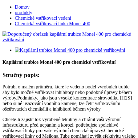
Domov
produkty
Chemické vstřikovací vedení
Chemická vstřikovací linka Monel 400
Kapilární trubice Monel 400 pro chemické vstřikování
Stručný popis:
Potrubí o malém průměru, které je vedeno podél výrobních trubic,
aby bylo možné vstřikovat inhibitory nebo podobné úpravy během
výroby.Podmínky, jako jsou vysoké koncentrace sirovodíku [H2S]
nebo silné usazování vodního kamene, lze čelit vstřikováním
ošetřovacích chemikálií a inhibitorů během výroby.
Chcete-li zajistit tok vyrobené tekutiny a chránit vaši výrobní
infrastrukturu před ucpáním a korozí, potřebujete spolehlivé
vstřikovací linky pro vaše výrobní chemické úpravy.Chemické
vstřikovací linky od Meilong Tube pomáhají zvýšit efektivitu vašeho