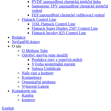
PVDF zapouzdřená chemická injekční linka
Santoprene TPV zapouzdřené chemické injekční
vedení
FEP zapouzdřené chemické vstřikovací vedení
Flatpack Control Line
316L Flatpack Control Line
Flatpack Super Duplex 2507 Control Line
Flatpack Incoloy 825 Control Line
Redakce
Nejčastější dotazy
O nás
O Meilong Tube
Odvětví, kterým jsme sloužili
Produkce ropy v ropných polích
Výroba geotermální energie
Subsea Umbilicals
Naše vize a hodnoty
Kompetence
Organizační struktura
Vybavení Galerie
Kontaktujte nás
Kariéra
komerce
English