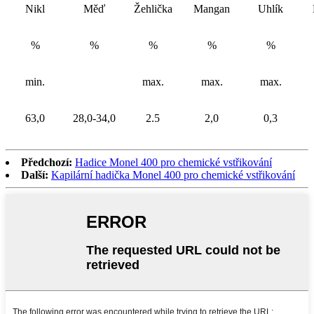
Nikl
Měď
Žehlička
Mangan
Uhlík
%
%
%
%
%
min.
max.
max.
max.
63,0
28,0-34,0
2.5
2,0
0,3
Předchozí:
Hadice Monel 400 pro chemické vstřikování
Další:
Kapilární hadička Monel 400 pro chemické vstřikování