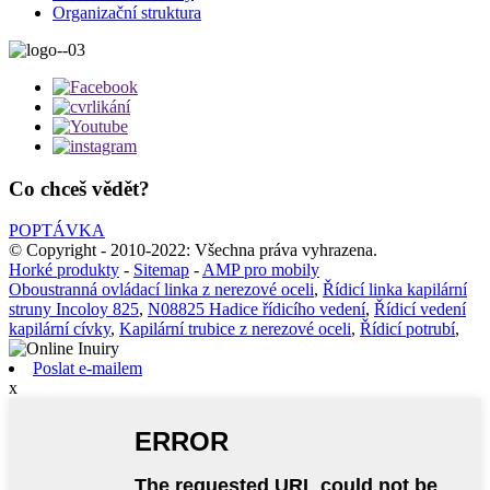
Organizační struktura
Co chceš vědět?
POPTÁVKA
© Copyright - 2010-2022: Všechna práva vyhrazena.
Horké produkty
-
Sitemap
-
AMP pro mobily
Oboustranná ovládací linka z nerezové oceli
,
Řídicí linka kapilární
struny Incoloy 825
,
N08825 Hadice řídicího vedení
,
Řídicí vedení
kapilární cívky
,
Kapilární trubice z nerezové oceli
,
Řídicí potrubí
,
Poslat e-mailem
x