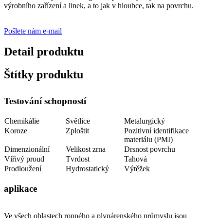
výrobního zařízení a linek, a to jak v hloubce, tak na povrchu.
Pošlete nám e-mail
Detail produktu
Štítky produktu
Testování schopností
Chemikálie
Světlice
Metalurgický
Koroze
Zploštit
Pozitivní identifikace
materiálu (PMI)
Dimenzionální
Velikost zrna
Drsnost povrchu
Vířivý proud
Tvrdost
Tahová
Prodloužení
Hydrostatický
Výtěžek
aplikace
Ve všech oblastech ropného a plynárenského průmyslu jsou