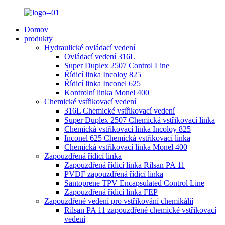
Domov
produkty
Hydraulické ovládací vedení
Ovládací vedení 316L
Super Duplex 2507 Control Line
Řídicí linka Incoloy 825
Řídicí linka Inconel 625
Kontrolní linka Monel 400
Chemické vstřikovací vedení
316L Chemické vstřikovací vedení
Super Duplex 2507 Chemická vstřikovací linka
Chemická vstřikovací linka Incoloy 825
Inconel 625 Chemická vstřikovací linka
Chemická vstřikovací linka Monel 400
Zapouzdřená řídicí linka
Zapouzdřená řídicí linka Rilsan PA 11
PVDF zapouzdřená řídicí linka
Santoprene TPV Encapsulated Control Line
Zapouzdřená řídicí linka FEP
Zapouzdřené vedení pro vstřikování chemikálií
Rilsan PA 11 zapouzdřené chemické vstřikovací
vedení