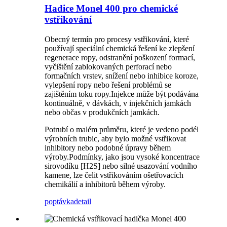
Hadice Monel 400 pro chemické
vstřikování
Obecný termín pro procesy vstřikování, které
používají speciální chemická řešení ke zlepšení
regenerace ropy, odstranění poškození formací,
vyčištění zablokovaných perforací nebo
formačních vrstev, snížení nebo inhibice koroze,
vylepšení ropy nebo řešení problémů se
zajištěním toku ropy.Injekce může být podávána
kontinuálně, v dávkách, v injekčních jamkách
nebo občas v produkčních jamkách.
Potrubí o malém průměru, které je vedeno podél
výrobních trubic, aby bylo možné vstřikovat
inhibitory nebo podobné úpravy během
výroby.Podmínky, jako jsou vysoké koncentrace
sirovodíku [H2S] nebo silné usazování vodního
kamene, lze čelit vstřikováním ošetřovacích
chemikálií a inhibitorů během výroby.
poptávka
detail