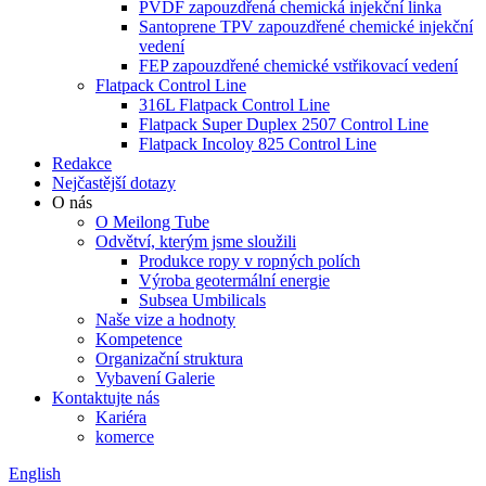
PVDF zapouzdřená chemická injekční linka
Santoprene TPV zapouzdřené chemické injekční
vedení
FEP zapouzdřené chemické vstřikovací vedení
Flatpack Control Line
316L Flatpack Control Line
Flatpack Super Duplex 2507 Control Line
Flatpack Incoloy 825 Control Line
Redakce
Nejčastější dotazy
O nás
O Meilong Tube
Odvětví, kterým jsme sloužili
Produkce ropy v ropných polích
Výroba geotermální energie
Subsea Umbilicals
Naše vize a hodnoty
Kompetence
Organizační struktura
Vybavení Galerie
Kontaktujte nás
Kariéra
komerce
English