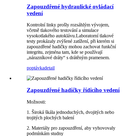
Zapouzdřené hydraulické ovládací
vedení
Kontrolní linky prošly rozsáhlým vývojem,
včetně tlakového testování a simulace
vysokotlakého autoklávu.Laboratorní tlakové
testy prokázaly zvýšené zatížení, při kterém si
zapouzdřené hadičky mohou zachovat funkční
integritu, zejména tam, kde se používají
„nárazníkové dráty“ s drátěným pramenem.
poptávka
detail
Zapouzdřené hadičky řídicího vedení
Možnosti:
1. Široká škála jednoduchých, dvojitých nebo
trojitých plochých balení
2. Materiály pro zapouzdření, aby vyhovovaly
podmínkám studny