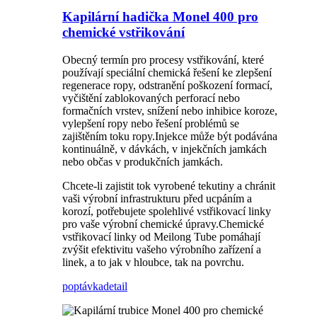
Kapilární hadička Monel 400 pro
chemické vstřikování
Obecný termín pro procesy vstřikování, které
používají speciální chemická řešení ke zlepšení
regenerace ropy, odstranění poškození formací,
vyčištění zablokovaných perforací nebo
formačních vrstev, snížení nebo inhibice koroze,
vylepšení ropy nebo řešení problémů se
zajištěním toku ropy.Injekce může být podávána
kontinuálně, v dávkách, v injekčních jamkách
nebo občas v produkčních jamkách.
Chcete-li zajistit tok vyrobené tekutiny a chránit
vaši výrobní infrastrukturu před ucpáním a
korozí, potřebujete spolehlivé vstřikovací linky
pro vaše výrobní chemické úpravy.Chemické
vstřikovací linky od Meilong Tube pomáhají
zvýšit efektivitu vašeho výrobního zařízení a
linek, a to jak v hloubce, tak na povrchu.
poptávka
detail