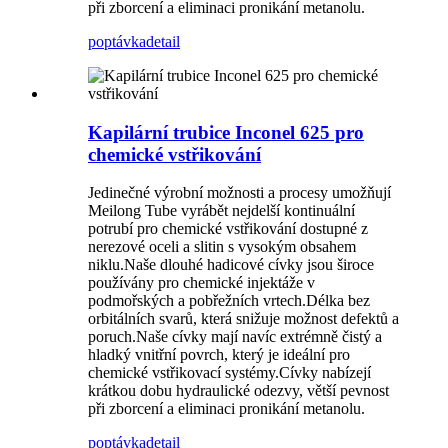
při zborcení a eliminaci pronikání metanolu.
poptávka
detail
Kapilární trubice Inconel 625 pro
chemické vstřikování
Jedinečné výrobní možnosti a procesy umožňují
Meilong Tube vyrábět nejdelší kontinuální
potrubí pro chemické vstřikování dostupné z
nerezové oceli a slitin s vysokým obsahem
niklu.Naše dlouhé hadicové cívky jsou široce
používány pro chemické injektáže v
podmořských a pobřežních vrtech.Délka bez
orbitálních svarů, která snižuje možnost defektů a
poruch.Naše cívky mají navíc extrémně čistý a
hladký vnitřní povrch, který je ideální pro
chemické vstřikovací systémy.Cívky nabízejí
krátkou dobu hydraulické odezvy, větší pevnost
při zborcení a eliminaci pronikání metanolu.
poptávka
detail