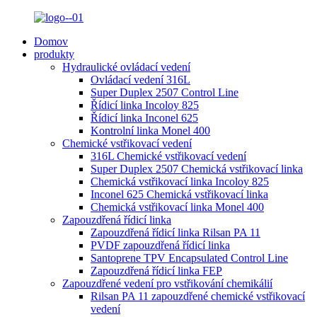
Domov
produkty
Hydraulické ovládací vedení
Ovládací vedení 316L
Super Duplex 2507 Control Line
Řídicí linka Incoloy 825
Řídicí linka Inconel 625
Kontrolní linka Monel 400
Chemické vstřikovací vedení
316L Chemické vstřikovací vedení
Super Duplex 2507 Chemická vstřikovací linka
Chemická vstřikovací linka Incoloy 825
Inconel 625 Chemická vstřikovací linka
Chemická vstřikovací linka Monel 400
Zapouzdřená řídicí linka
Zapouzdřená řídicí linka Rilsan PA 11
PVDF zapouzdřená řídicí linka
Santoprene TPV Encapsulated Control Line
Zapouzdřená řídicí linka FEP
Zapouzdřené vedení pro vstřikování chemikálií
Rilsan PA 11 zapouzdřené chemické vstřikovací
vedení