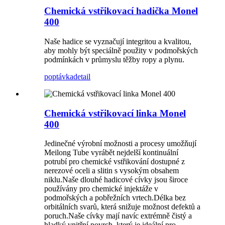
Chemická vstřikovací hadička Monel
400
Naše hadice se vyznačují integritou a kvalitou,
aby mohly být speciálně použity v podmořských
podmínkách v průmyslu těžby ropy a plynu.
poptávka
detail
Chemická vstřikovací linka Monel
400
Jedinečné výrobní možnosti a procesy umožňují
Meilong Tube vyrábět nejdelší kontinuální
potrubí pro chemické vstřikování dostupné z
nerezové oceli a slitin s vysokým obsahem
niklu.Naše dlouhé hadicové cívky jsou široce
používány pro chemické injektáže v
podmořských a pobřežních vrtech.Délka bez
orbitálních svarů, která snižuje možnost defektů a
poruch.Naše cívky mají navíc extrémně čistý a
hladký vnitřní povrch, který je ideální pro