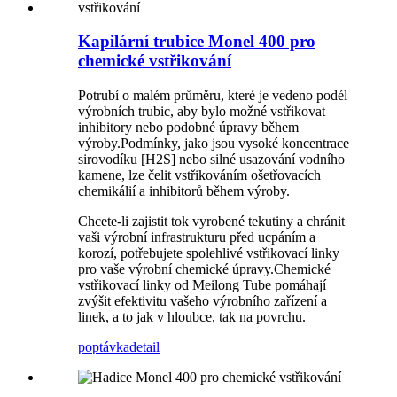
Kapilární trubice Monel 400 pro
chemické vstřikování
Potrubí o malém průměru, které je vedeno podél
výrobních trubic, aby bylo možné vstřikovat
inhibitory nebo podobné úpravy během
výroby.Podmínky, jako jsou vysoké koncentrace
sirovodíku [H2S] nebo silné usazování vodního
kamene, lze čelit vstřikováním ošetřovacích
chemikálií a inhibitorů během výroby.
Chcete-li zajistit tok vyrobené tekutiny a chránit
vaši výrobní infrastrukturu před ucpáním a
korozí, potřebujete spolehlivé vstřikovací linky
pro vaše výrobní chemické úpravy.Chemické
vstřikovací linky od Meilong Tube pomáhají
zvýšit efektivitu vašeho výrobního zařízení a
linek, a to jak v hloubce, tak na povrchu.
poptávka
detail