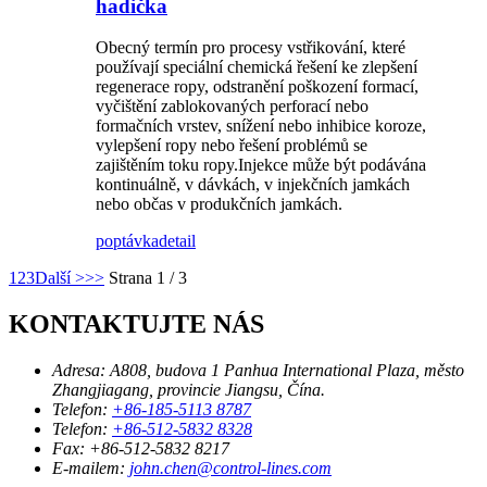
hadička
Obecný termín pro procesy vstřikování, které
používají speciální chemická řešení ke zlepšení
regenerace ropy, odstranění poškození formací,
vyčištění zablokovaných perforací nebo
formačních vrstev, snížení nebo inhibice koroze,
vylepšení ropy nebo řešení problémů se
zajištěním toku ropy.Injekce může být podávána
kontinuálně, v dávkách, v injekčních jamkách
nebo občas v produkčních jamkách.
poptávka
detail
1
2
3
Další >
>>
Strana 1 / 3
KONTAKTUJTE NÁS
Adresa:
A808, budova 1 Panhua International Plaza, město
Zhangjiagang, provincie Jiangsu, Čína.
Telefon:
+86-185-5113 8787
Telefon:
+86-512-5832 8328
Fax:
+86-512-5832 8217
E-mailem:
john.chen@control-lines.com