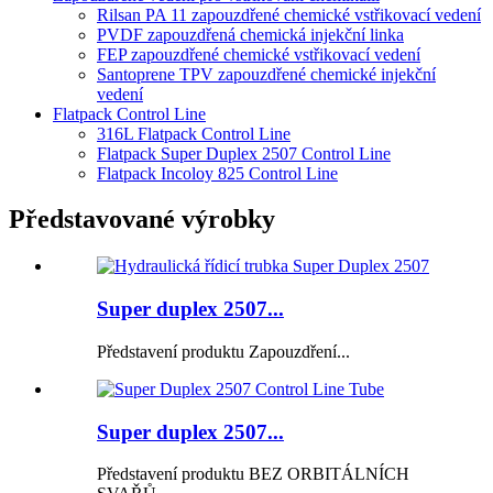
Rilsan PA 11 zapouzdřené chemické vstřikovací vedení
PVDF zapouzdřená chemická injekční linka
FEP zapouzdřené chemické vstřikovací vedení
Santoprene TPV zapouzdřené chemické injekční
vedení
Flatpack Control Line
316L Flatpack Control Line
Flatpack Super Duplex 2507 Control Line
Flatpack Incoloy 825 Control Line
Představované výrobky
Super duplex 2507...
Představení produktu Zapouzdření...
Super duplex 2507...
Představení produktu BEZ ORBITÁLNÍCH