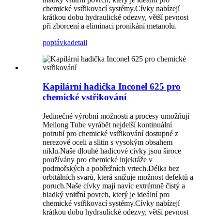
chemické vstřikovací systémy.Cívky nabízejí
krátkou dobu hydraulické odezvy, větší pevnost
při zborcení a eliminaci pronikání metanolu.
poptávka
detail
Kapilární hadička Inconel 625 pro
chemické vstřikování
Jedinečné výrobní možnosti a procesy umožňují
Meilong Tube vyrábět nejdelší kontinuální
potrubí pro chemické vstřikování dostupné z
nerezové oceli a slitin s vysokým obsahem
niklu.Naše dlouhé hadicové cívky jsou široce
používány pro chemické injektáže v
podmořských a pobřežních vrtech.Délka bez
orbitálních svarů, která snižuje možnost defektů a
poruch.Naše cívky mají navíc extrémně čistý a
hladký vnitřní povrch, který je ideální pro
chemické vstřikovací systémy.Cívky nabízejí
krátkou dobu hydraulické odezvy, větší pevnost