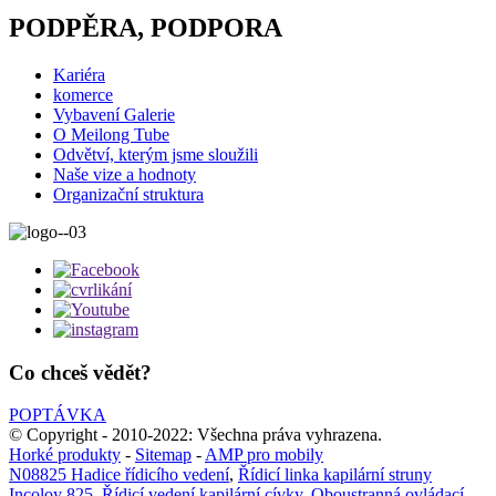
PODPĚRA, PODPORA
Kariéra
komerce
Vybavení Galerie
O Meilong Tube
Odvětví, kterým jsme sloužili
Naše vize a hodnoty
Organizační struktura
Co chceš vědět?
POPTÁVKA
© Copyright - 2010-2022: Všechna práva vyhrazena.
Horké produkty
-
Sitemap
-
AMP pro mobily
N08825 Hadice řídicího vedení
,
Řídicí linka kapilární struny
Incoloy 825
,
Řídicí vedení kapilární cívky
,
Oboustranná ovládací