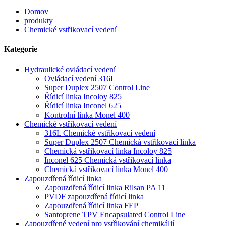
Domov
produkty
Chemické vstřikovací vedení
Kategorie
Hydraulické ovládací vedení
Ovládací vedení 316L
Super Duplex 2507 Control Line
Řídicí linka Incoloy 825
Řídicí linka Inconel 625
Kontrolní linka Monel 400
Chemické vstřikovací vedení
316L Chemické vstřikovací vedení
Super Duplex 2507 Chemická vstřikovací linka
Chemická vstřikovací linka Incoloy 825
Inconel 625 Chemická vstřikovací linka
Chemická vstřikovací linka Monel 400
Zapouzdřená řídicí linka
Zapouzdřená řídicí linka Rilsan PA 11
PVDF zapouzdřená řídicí linka
Zapouzdřená řídicí linka FEP
Santoprene TPV Encapsulated Control Line
Zapouzdřené vedení pro vstřikování chemikálií